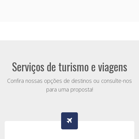
CIDADES HISTÓRICAS
Viagens para você viajar no tempo
Conheça as cidades históricas de Minas Gerais
sob-consulta
A partir de:
» Roteiros
Serviços de turismo e viagens
Confira nossas opções de destinos ou consulte-nos
para uma proposta!