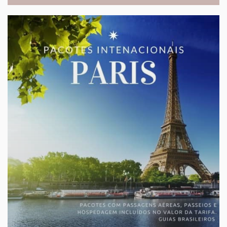
LUA DE MEL
Os melhores destinos
Para a viagem mais esperada de sua vida!
sob-consulta
A partir de:
» Roteiros