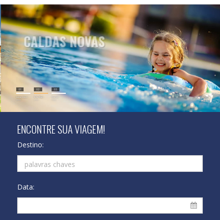
CALDAS NOVAS
O paraíso das águas quentes
Hotéis
01
02
03
Internacionais
Caldas Novas
Cruzeiros
>>>>>>>>>
>>>>>>>>>
>>>>>>>>>
ENCONTRE SUA VIAGEM!
Destino:
Data: