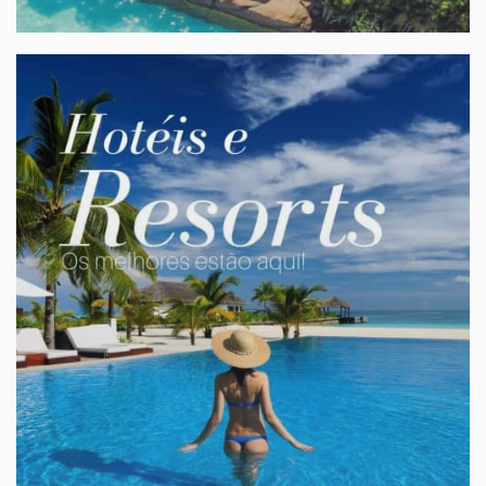
CALDAS NOVAS
Viagens para a família
Caldas Novas e Rio Quente. Aéreo e rodoviário
sob-consulta
A partir de:
» Veja mais...